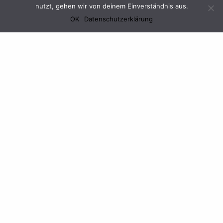
nutzt, gehen wir von deinem Einverständnis aus.
OK
Datenschutzerklärung
...zu uns!
'
Vorname
Nachname