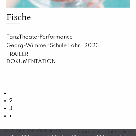
Fische
TanzTheaterPerformance
Georg-Wimmer Schule Lahr | 2023
TRAILER
DOKUMENTATION
1
2
3
»
© Theater Schießbühne e.V.
Impressum
Datenschutz